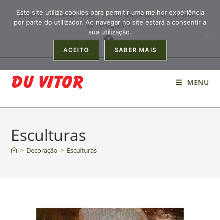
Este site utiliza cookies para permitir uma melhor experiência
Início
Quem Somos
Recrutamento
Contactos
por parte do utilizador. Ao navegar no site estará a consentir a
Português
sua utilização.
ACEITO
SABER MAIS
MENU
Esculturas
>
Decoração
>
Esculturas