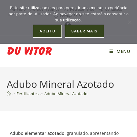
Este site utiliza cookies para permitir uma melhor experiência
Início
Quem Somos
Recrutamento
Contactos
por parte do utilizador. Ao navegar no site estará a consentir a
Português
sua utilização.
ACEITO
SABER MAIS
MENU
Adubo Mineral Azotado
>
Fertilizantes
>
Adubo Mineral Azotado
Adubo elementar azotado
, granulado, apresentando